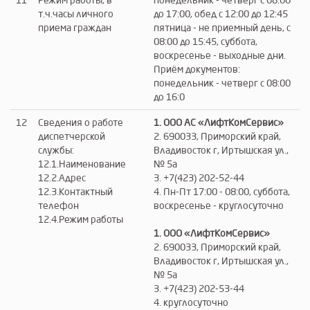
11
Режим работы, в
понедельник - четверг с 08:00
т.ч.часы личного
до 17:00, обед с 12:00 до 12:45
приема граждан
пятница - не приемный день, с
08:00 до 15:45, суббота,
воскресенье - выходные дни.
Приём документов:
понедельник - четверг с 08:00
до 16:0
12
Сведения о работе
1. ООО АС «ЛифтКомСервис»
диспетчерской
2. 690033, Приморский край,
службы:
Владивосток г, Иртышская ул.,
12.1.Наименование
№ 5а
12.2.Адрес
3. +7(423) 202-52-44
12.3.Контактный
4. Пн-Пт 17:00 - 08:00, суббота,
телефон
воскресенье - круглосуточно
12.4.Режим работы
1. ООО «ЛифтКомСервис»
2. 690033, Приморский край,
Владивосток г, Иртышская ул.,
№ 5а
3. +7(423) 202-53-44
4. круглосуточно