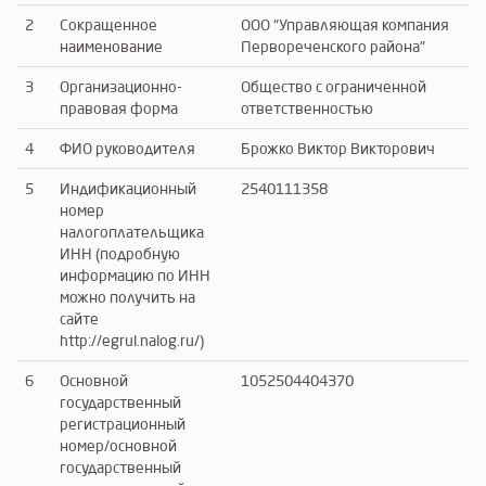
2
Сокращенное
ООО "Управляющая компания
наименование
Первореченского района"
3
Организационно-
Общество с ограниченной
правовая форма
ответственностью
4
ФИО руководителя
Брожко Виктор Викторович
5
Индификационный
2540111358
номер
налогоплательщика
ИНН (подробную
информацию по ИНН
можно получить на
сайте
http://egrul.nalog.ru/)
6
Основной
1052504404370
государственный
регистрационный
номер/основной
государственный