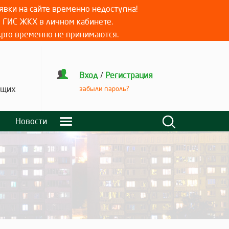
вки на сайте временно недоступна!
е ГИС ЖКХ в личном кабинете.
.pro временно не принимаются.
Вход
/
Регистрация
ящих
забыли пароль?
Новости