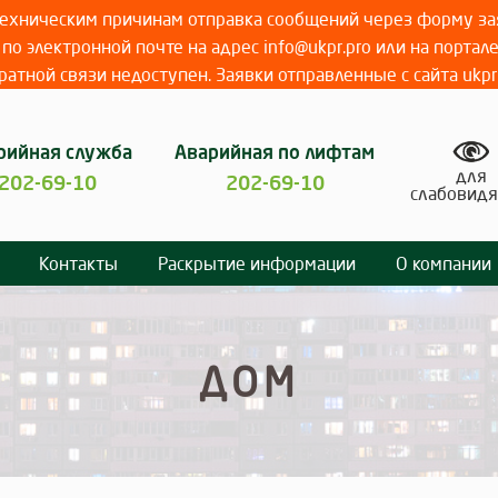
 техническим причинам отправка сообщений через форму зая
по электронной почте на адрес info@ukpr.pro или на портал
атной связи недоступен. Заявки отправленные с сайта ukpr
рийная служба
Аварийная по лифтам
для
202-69-10
202-69-10
слабовид
Контакты
Раскрытие информации
О компании
ДОМ