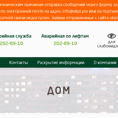
 техническим причинам отправка сообщений через форму зая
по электронной почте на адрес info@ukpr.pro или на портал
атной связи недоступен. Заявки отправленные с сайта ukpr
рийная служба
Аварийная по лифтам
для
202-69-10
202-69-10
слабовид
Контакты
Раскрытие информации
О компании
ДОМ