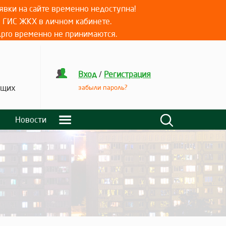
вки на сайте временно недоступна!
е ГИС ЖКХ в личном кабинете.
.pro временно не принимаются.
Вход
/
Регистрация
ящих
забыли пароль?
Новости