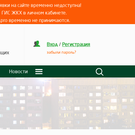
вки на сайте временно недоступна!
е ГИС ЖКХ в личном кабинете.
.pro временно не принимаются.
Вход
/
Регистрация
ящих
забыли пароль?
Новости