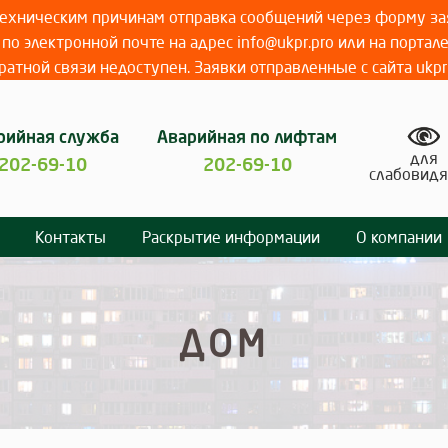
 техническим причинам отправка сообщений через форму зая
по электронной почте на адрес info@ukpr.pro или на портал
атной связи недоступен. Заявки отправленные с сайта ukpr
рийная служба
Аварийная по лифтам
для
202-69-10
202-69-10
слабовид
Контакты
Раскрытие информации
О компании
ДОМ